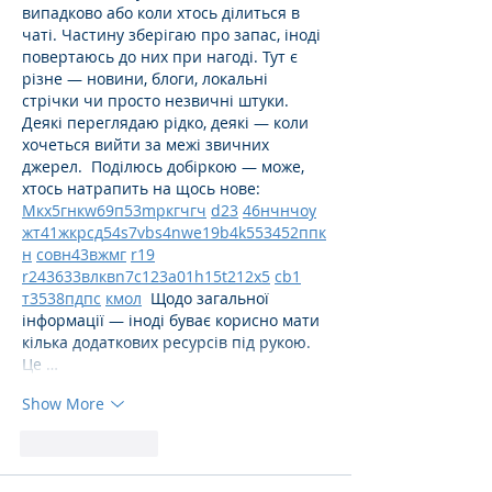
випадково або коли хтось ділиться в 
чаті. Частину зберігаю про запас, іноді 
повертаюсь до них при нагоді. Тут є 
різне — новини, блоги, локальні 
стрічки чи просто незвичні штуки. 
Деякі переглядаю рідко, деякі — коли 
хочеться вийти за межі звичних 
джерел.  Поділюсь добіркою — може, 
хтось натрапить на щось нове:  
М
к
х
5
г
нк
w69
п
53
mp
кг
чг
ч
d23
46
н
чн
чо
у
жт
41
ж
кр
сд
54
s7
vb
s4
nw
e19
b4
k55
34
52
пп
к
н
с
о
вн
43
вж
мг
r19
r24
36
33
вл
кв
n7
c123
a01
h15
t21
2x5
cb1
т
35
38
пд
пс
км
ол
  Щодо загальної 
інформації — іноді буває корисно мати 
кілька додаткових ресурсів під рукою. 
Це …
Show More
Like
Reply