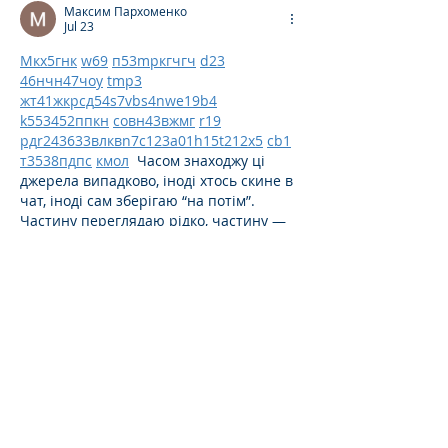
Максим Пархоменко
Jul 23
М
к
х
5
г
нк
w69
п
53
mp
кг
чг
ч
d23
46
н
чн
47
чо
у
tmp3
жт
41
ж
кр
сд
54
s7
vb
s4
nw
e19
b4
k55
34
52
пп
кн
с
о
вн
43
вж
мг
r19
рд
r24
36
33
вл
кв
n7
c123
a01
h15
t21
2x5
cb1
т
35
38
пд
пс
км
ол
  Часом знаходжу ці 
джерела випадково, іноді хтось скине в 
чат, іноді сам зберігаю “на потім”. 
Частину переглядаю рідко, частину — 
коли шукаю щось локальне чи 
нестандартне.    Вони різні: новини, 
огляди, думки, регіональні стрічки. Я 
не беру все за правду — скоріше, для 
порівняння та пошуку контрасту між 
подачею.  Можливо, хтось іще знайде 
серед них щось цікаве або принаймні 
нове. Головне — мати з чого обирати. 
Like
Reply