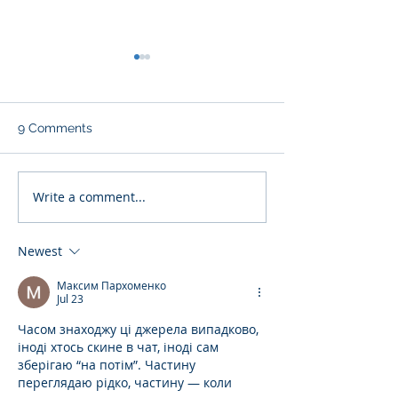
9 Comments
Write a comment...
EMIR re-refit or why
Banking relatio
changing a winning
management is 
team?
good pair of sh
Newest
Максим Пархоменко
Jul 23
Часом знаходжу ці джерела випадково, 
іноді хтось скине в чат, іноді сам 
зберігаю “на потім”. Частину 
переглядаю рідко, частину — коли 