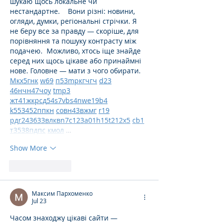
шукаю щось локальне чи 
нестандартне.    Вони різні: новини, 
огляди, думки, регіональні стрічки. Я 
не беру все за правду — скоріше, для 
порівняння та пошуку контрасту між 
подачею.  Можливо, хтось іще знайде 
серед них щось цікаве або принаймні 
нове. Головне — мати з чого обирати.  
М
к
х
5
г
нк
w69
п
53
mp
кг
чг
ч
d23
46
н
чн
47
чо
у
tmp3
жт
41
ж
кр
сд
54
s7
vb
s4
nw
e19
b4
k55
34
52
пп
кн
с
о
вн
43
вж
мг
r19
рд
r24
36
33
вл
кв
n7
c123
a01
h15
t21
2x5
cb1
т
35
38
пд
пс
км
ол
 …
Show More
Like
Reply
Максим Пархоменко
Jul 23
Часом знаходжу цікаві сайти — 